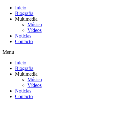
Inicio
Biografia
Multimedia
Música
Vídeos
Noticias
Contacto
Menu
Inicio
Biografia
Multimedia
Música
Vídeos
Noticias
Contacto
Saltar
al
contenido