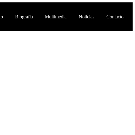
io
Biografia
Multimedia
Noticias
Contacto