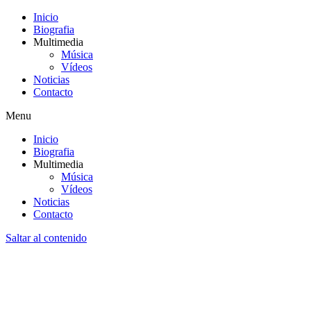
Inicio
Biografia
Multimedia
Música
Vídeos
Noticias
Contacto
Menu
Inicio
Biografia
Multimedia
Música
Vídeos
Noticias
Contacto
Saltar al contenido