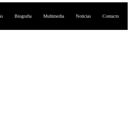
io
Biografia
Multimedia
Noticias
Contacto