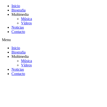
Inicio
Biografia
Multimedia
Música
Vídeos
Noticias
Contacto
Menu
Inicio
Biografia
Multimedia
Música
Vídeos
Noticias
Contacto
Saltar
al
contenido