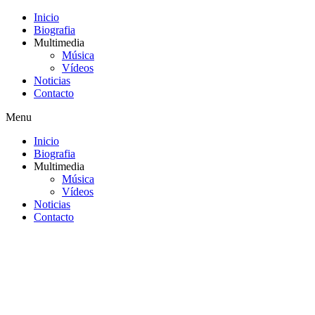
Inicio
Biografia
Multimedia
Música
Vídeos
Noticias
Contacto
Menu
Inicio
Biografia
Multimedia
Música
Vídeos
Noticias
Contacto
Saltar
al
contenido