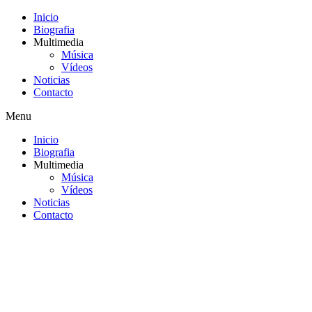
Inicio
Biografia
Multimedia
Música
Vídeos
Noticias
Contacto
Menu
Inicio
Biografia
Multimedia
Música
Vídeos
Noticias
Contacto
Saltar
al
contenido