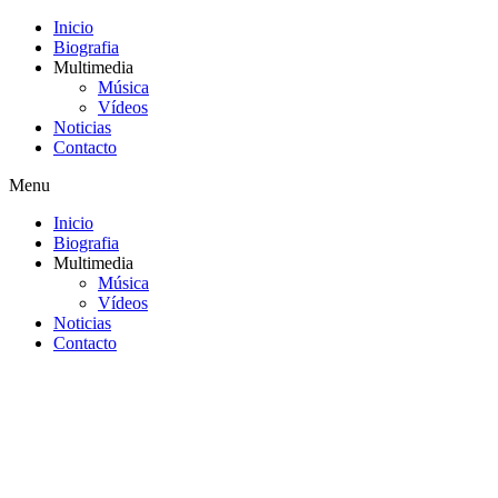
Inicio
Biografia
Multimedia
Música
Vídeos
Noticias
Contacto
Menu
Inicio
Biografia
Multimedia
Música
Vídeos
Noticias
Contacto
Saltar
al
contenido