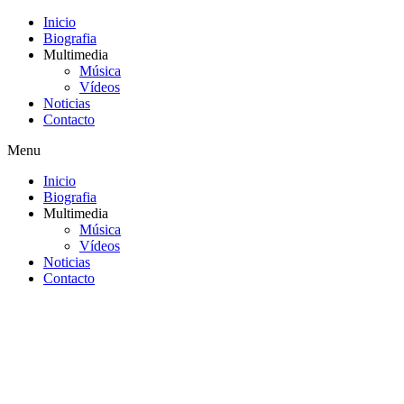
Inicio
Biografia
Multimedia
Música
Vídeos
Noticias
Contacto
Menu
Inicio
Biografia
Multimedia
Música
Vídeos
Noticias
Contacto
Saltar
al
contenido