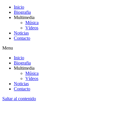
Inicio
Biografia
Multimedia
Música
Vídeos
Noticias
Contacto
Menu
Inicio
Biografia
Multimedia
Música
Vídeos
Noticias
Contacto
Saltar al contenido