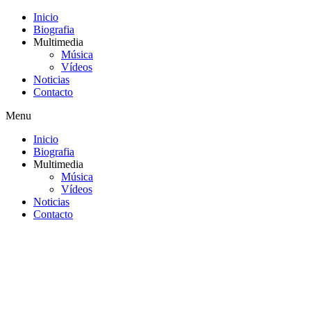
Inicio
Biografia
Multimedia
Música
Vídeos
Noticias
Contacto
Menu
Inicio
Biografia
Multimedia
Música
Vídeos
Noticias
Contacto
Saltar
al
contenido