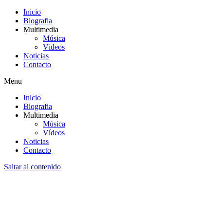
Inicio
Biografia
Multimedia
Música
Vídeos
Noticias
Contacto
Menu
Inicio
Biografia
Multimedia
Música
Vídeos
Noticias
Contacto
Saltar al contenido