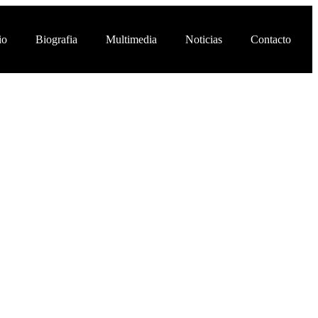
io
Biografia
Multimedia
Noticias
Contacto