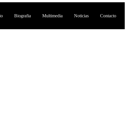
io
Biografia
Multimedia
Noticias
Contacto