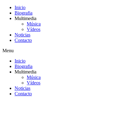
Inicio
Biografia
Multimedia
Música
Vídeos
Noticias
Contacto
Menu
Inicio
Biografia
Multimedia
Música
Vídeos
Noticias
Contacto
Saltar
al
contenido