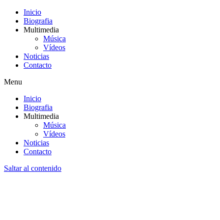
Inicio
Biografia
Multimedia
Música
Vídeos
Noticias
Contacto
Menu
Inicio
Biografia
Multimedia
Música
Vídeos
Noticias
Contacto
Saltar al contenido