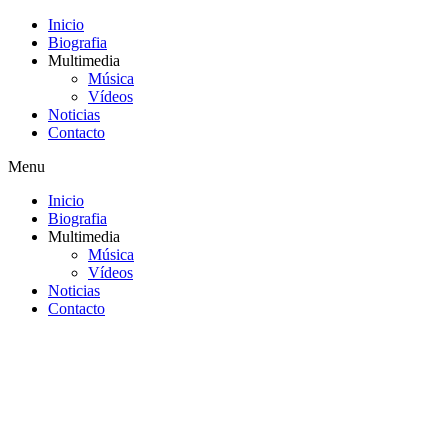
Inicio
Biografia
Multimedia
Música
Vídeos
Noticias
Contacto
Menu
Inicio
Biografia
Multimedia
Música
Vídeos
Noticias
Contacto
Saltar
al
contenido