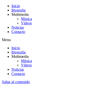
Inicio
Biografia
Multimedia
Música
Vídeos
Noticias
Contacto
Menu
Inicio
Biografia
Multimedia
Música
Vídeos
Noticias
Contacto
Saltar al contenido