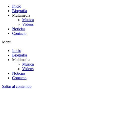
Inicio
Biografia
Multimedia
Música
Vídeos
Noticias
Contacto
Menu
Inicio
Biografia
Multimedia
Música
Vídeos
Noticias
Contacto
Saltar al contenido