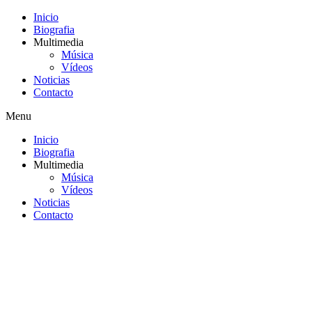
Inicio
Biografia
Multimedia
Música
Vídeos
Noticias
Contacto
Menu
Inicio
Biografia
Multimedia
Música
Vídeos
Noticias
Contacto
Saltar
al
contenido