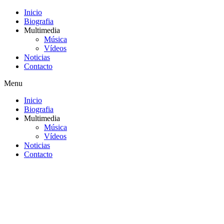
Inicio
Biografia
Multimedia
Música
Vídeos
Noticias
Contacto
Menu
Inicio
Biografia
Multimedia
Música
Vídeos
Noticias
Contacto
Saltar
al
contenido