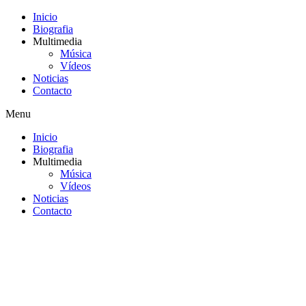
Inicio
Biografia
Multimedia
Música
Vídeos
Noticias
Contacto
Menu
Inicio
Biografia
Multimedia
Música
Vídeos
Noticias
Contacto
Saltar
al
contenido