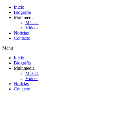
Inicio
Biografia
Multimedia
Música
Vídeos
Noticias
Contacto
Menu
Inicio
Biografia
Multimedia
Música
Vídeos
Noticias
Contacto
Saltar
al
contenido