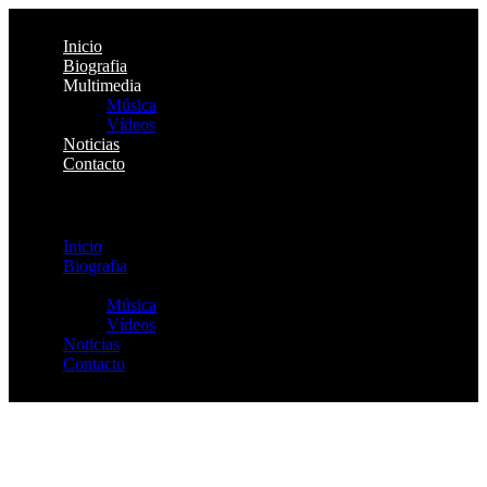
Inicio
Biografia
Multimedia
Música
Vídeos
Noticias
Contacto
Menu
Inicio
Biografia
Multimedia
Música
Vídeos
Noticias
Contacto
Saltar
al
contenido