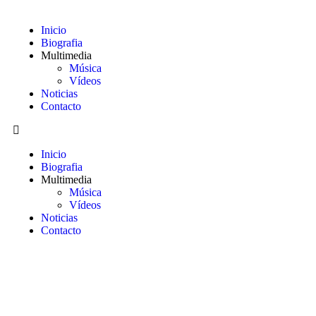
Inicio
Biografia
Multimedia
Música
Vídeos
Noticias
Contacto
Inicio
Biografia
Multimedia
Música
Vídeos
Noticias
Contacto