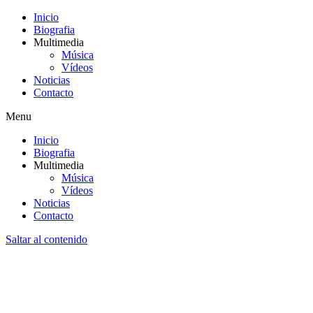
Inicio
Biografia
Multimedia
Música
Vídeos
Noticias
Contacto
Menu
Inicio
Biografia
Multimedia
Música
Vídeos
Noticias
Contacto
Saltar al contenido