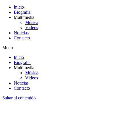
Inicio
Biografia
Multimedia
Música
Vídeos
Noticias
Contacto
Menu
Inicio
Biografia
Multimedia
Música
Vídeos
Noticias
Contacto
Saltar al contenido