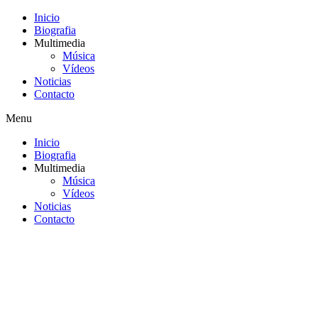
Inicio
Biografia
Multimedia
Música
Vídeos
Noticias
Contacto
Menu
Inicio
Biografia
Multimedia
Música
Vídeos
Noticias
Contacto
Saltar
al
contenido