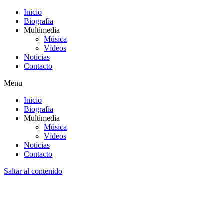
Inicio
Biografia
Multimedia
Música
Vídeos
Noticias
Contacto
Menu
Inicio
Biografia
Multimedia
Música
Vídeos
Noticias
Contacto
Saltar al contenido