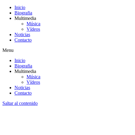
Inicio
Biografia
Multimedia
Música
Vídeos
Noticias
Contacto
Menu
Inicio
Biografia
Multimedia
Música
Vídeos
Noticias
Contacto
Saltar al contenido