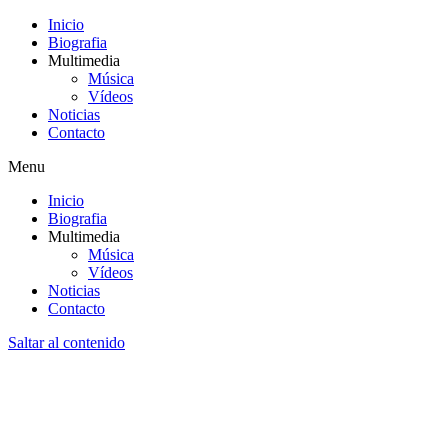
Inicio
Biografia
Multimedia
Música
Vídeos
Noticias
Contacto
Menu
Inicio
Biografia
Multimedia
Música
Vídeos
Noticias
Contacto
Saltar al contenido