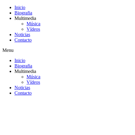
Inicio
Biografia
Multimedia
Música
Vídeos
Noticias
Contacto
Menu
Inicio
Biografia
Multimedia
Música
Vídeos
Noticias
Contacto
Saltar
al
contenido