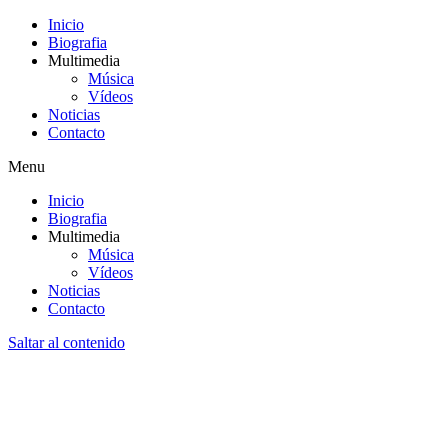
Inicio
Biografia
Multimedia
Música
Vídeos
Noticias
Contacto
Menu
Inicio
Biografia
Multimedia
Música
Vídeos
Noticias
Contacto
Saltar al contenido