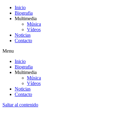
Inicio
Biografia
Multimedia
Música
Vídeos
Noticias
Contacto
Menu
Inicio
Biografia
Multimedia
Música
Vídeos
Noticias
Contacto
Saltar al contenido