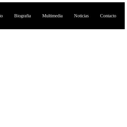
io
Biografia
Multimedia
Noticias
Contacto