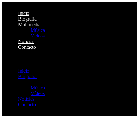
Inicio
Biografia
Multimedia
Música
Vídeos
Noticias
Contacto
Menu
Inicio
Biografia
Multimedia
Música
Vídeos
Noticias
Contacto
Saltar
al
contenido