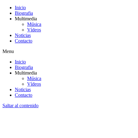
Inicio
Biografia
Multimedia
Música
Vídeos
Noticias
Contacto
Menu
Inicio
Biografia
Multimedia
Música
Vídeos
Noticias
Contacto
Saltar al contenido