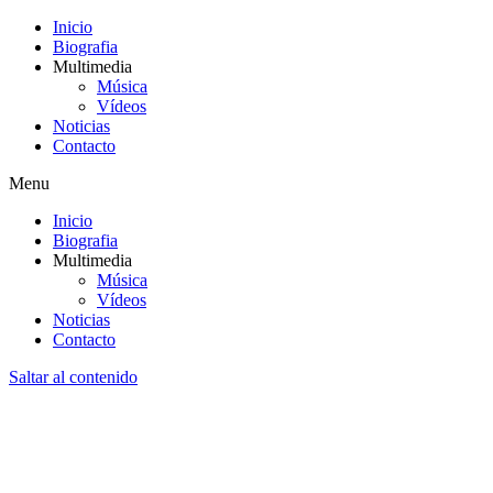
Inicio
Biografia
Multimedia
Música
Vídeos
Noticias
Contacto
Menu
Inicio
Biografia
Multimedia
Música
Vídeos
Noticias
Contacto
Saltar al contenido