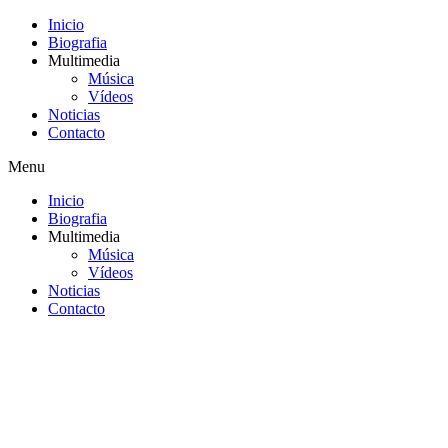
Inicio
Biografia
Multimedia
Música
Vídeos
Noticias
Contacto
Menu
Inicio
Biografia
Multimedia
Música
Vídeos
Noticias
Contacto
Saltar
al
contenido