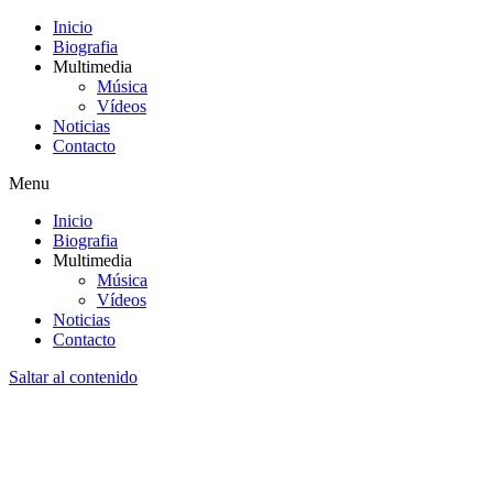
Inicio
Biografia
Multimedia
Música
Vídeos
Noticias
Contacto
Menu
Inicio
Biografia
Multimedia
Música
Vídeos
Noticias
Contacto
Saltar al contenido