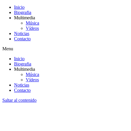
Inicio
Biografia
Multimedia
Música
Vídeos
Noticias
Contacto
Menu
Inicio
Biografia
Multimedia
Música
Vídeos
Noticias
Contacto
Saltar al contenido