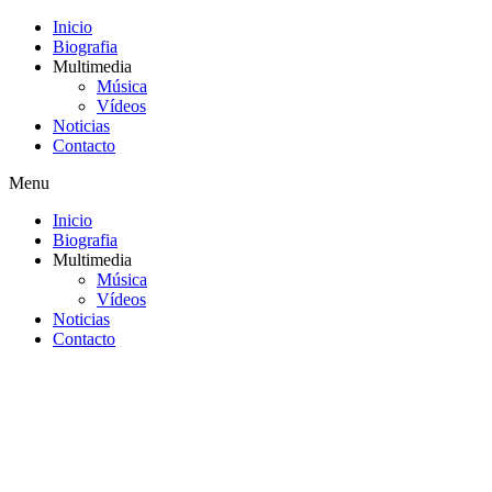
Inicio
Biografia
Multimedia
Música
Vídeos
Noticias
Contacto
Menu
Inicio
Biografia
Multimedia
Música
Vídeos
Noticias
Contacto
Saltar
al
contenido