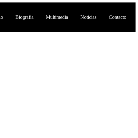
io
Biografia
Multimedia
Noticias
Contacto