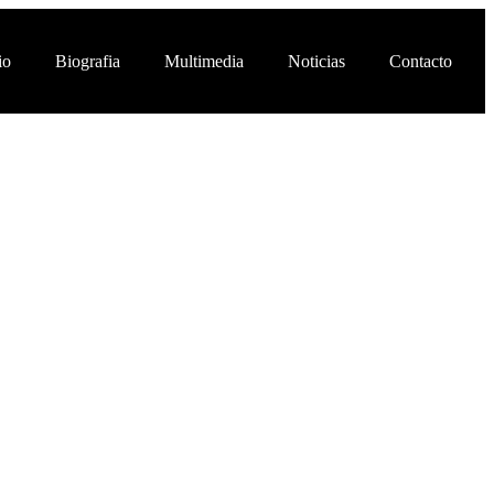
io
Biografia
Multimedia
Noticias
Contacto