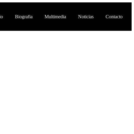
io
Biografia
Multimedia
Noticias
Contacto