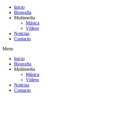
Inicio
Biografia
Multimedia
Música
Vídeos
Noticias
Contacto
Menu
Inicio
Biografia
Multimedia
Música
Vídeos
Noticias
Contacto
Saltar
al
contenido