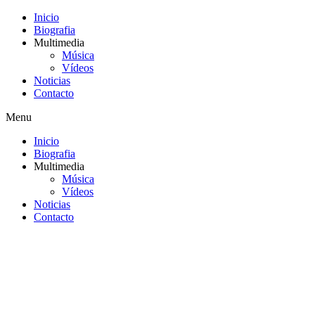
Inicio
Biografia
Multimedia
Música
Vídeos
Noticias
Contacto
Menu
Inicio
Biografia
Multimedia
Música
Vídeos
Noticias
Contacto
Saltar
al
contenido