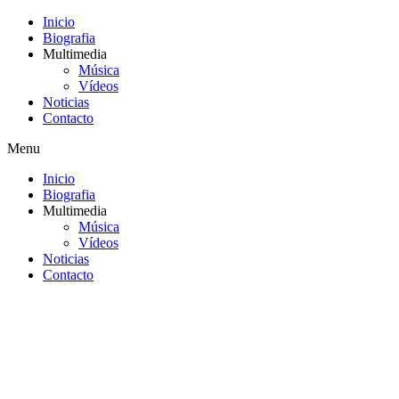
Inicio
Biografia
Multimedia
Música
Vídeos
Noticias
Contacto
Menu
Inicio
Biografia
Multimedia
Música
Vídeos
Noticias
Contacto
Saltar
al
contenido